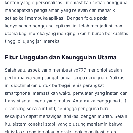
konten yang dipersonalisasi, memastikan setiap pengguna
mendapatkan pengalaman yang relevan dan menarik
setiap kali membuka aplikasi. Dengan fokus pada
kenyamanan pengguna, aplikasi ini telah menjadi pilihan
utama bagi mereka yang menginginkan hiburan berkualitas
tinggi di ujung jari mereka.
Fitur Unggulan dan Keunggulan Utama
Salah satu aspek yang membuat vo777 menonjol adalah
performanya yang sangat lancar tanpa gangguan. Aplikasi
ini dioptimalkan untuk berbagai jenis perangkat
smartphone, memastikan waktu pemuatan yang instan dan
transisi antar menu yang mulus. Antarmuka pengguna (UI)
dirancang secara intuitif, sehingga pengguna baru
sekalipun dapat menavigasi aplikasi dengan mudah. Selain
itu, sistem koneksi stabil yang diusung menjamin bahwa
aktivitas streaming atau interaksi dalam aplikasi tetap