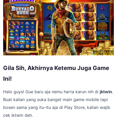
Gila Sih, Akhirnya Ketemu Juga Game
Ini!
Halo guys! Gue baru aja nemu harta karun nih di
jktwin
.
Buat kalian yang suka banget main game mobile tapi
bosen sama yang itu-itu aja di Play Store, kalian wajib
cek jktwin deh.