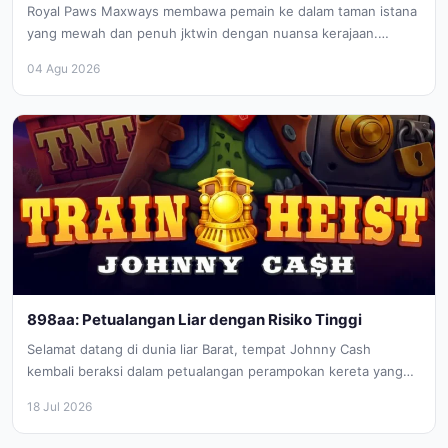
Royal Paws Maxways membawa pemain ke dalam taman istana
yang mewah dan penuh jktwin dengan nuansa kerajaan.
Visualnya memadukan keanggunan...
04 Agu 2026
898aa: Petualangan Liar dengan Risiko Tinggi
Selamat datang di dunia liar Barat, tempat Johnny Cash
kembali beraksi dalam petualangan perampokan kereta yang
mendebarkan. Train Heist Johnny...
18 Jul 2026